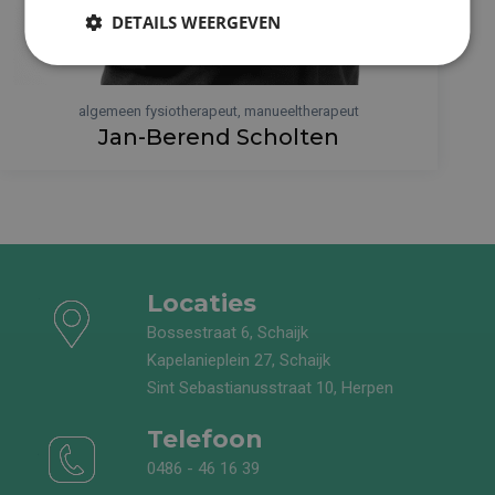
DETAILS WEERGEVEN
algemeen fysiotherapeut, manueeltherapeut
Jan-Berend Scholten
Locaties
Bossestraat 6, Schaijk
Kapelanieplein 27, Schaijk
Sint Sebastianusstraat 10, Herpen
Telefoon
0486 - 46 16 39