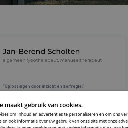
Jan-Berend Scholten
algemeen fysiotherapeut, manueeltherapeut
“Oplossingen door inzicht en zelfregie.”
Vakman met een scherp oog voor complexe en
e maakt gebruik van cookies.
aanhoudende pijn. Helpt door inzicht te geven in
kies om inhoud en advertenties te personaliseren en om ons ver
klachten en in te zetten op zelfmanagement. Heeft een
len ook informatie over uw gebruik van onze site met onze adver
groot hart voor patiënten én voor zijn gezin.
 die deze kunnen combineren met andere informatie die u aan hen