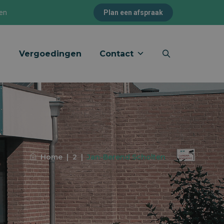
pen
Plan een afspraak
Vergoedingen
Contact
Home
|
2
|
Jan-Berend Scholten