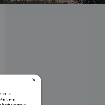
×
keer te
tentie- en
 heeft verstrekt