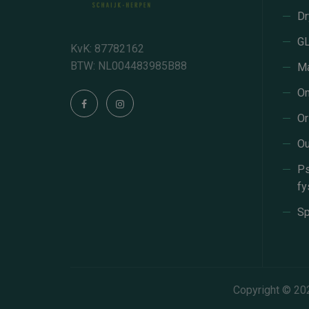
Dr
GL
KvK: 87782162
BTW: NL004483985B88
Ma
On
Or
Ou
Ps
fy
Sp
Copyright © 20