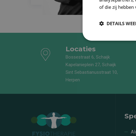
of die zij hebbe
DETAILS WE
Locaties
Bossestraat 6, Schaijk
Kapelanieplein 27, Schaijk
Sint Sebastianusstraat 10,
Herpen
Spe
Al