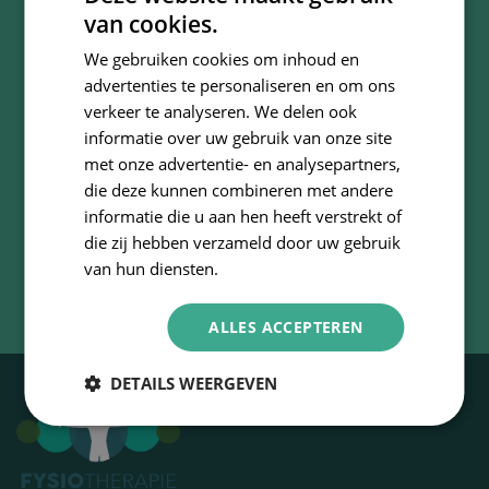
van cookies.
Locaties
We gebruiken cookies om inhoud en
Bossestraat 6, Schaijk
advertenties te personaliseren en om ons
Kapelanieplein 27, Schaijk
verkeer te analyseren. We delen ook
Sint Sebastianusstraat 10, Herpen
informatie over uw gebruik van onze site
met onze advertentie- en analysepartners,
Telefoon
die deze kunnen combineren met andere
0486 - 46 16 39
informatie die u aan hen heeft verstrekt of
die zij hebben verzameld door uw gebruik
E-mail
van hun diensten.
info@fysiotherapieschaijk.nl
ALLES ACCEPTEREN
DETAILS WEERGEVEN