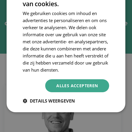
van cookies.
“Onze therapeuten kijken verder
We gebruiken cookies om inhoud en
advertenties te personaliseren en om ons
dan je klachten en luisteren naar je
verkeer te analyseren. We delen ook
verhaal.”
informatie over uw gebruik van onze site
met onze advertentie- en analysepartners,
die deze kunnen combineren met andere
informatie die u aan hen heeft verstrekt of
die zij hebben verzameld door uw gebruik
Onze therapeuten
van hun diensten.
ALLES ACCEPTEREN
DETAILS WEERGEVEN