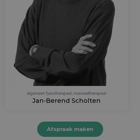
algemeen fysiotherapeut, manueeltherapeut
Jan-Berend Scholten
Afspraak maken