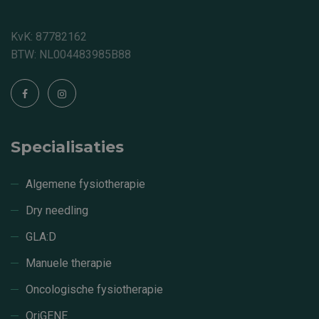
KvK: 87782162
BTW: NL004483985B88
Specialisaties
Algemene fysiotherapie
Dry needling
GLA:D
Manuele therapie
Oncologische fysiotherapie
OriGENE