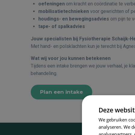
oefeningen
om kracht en coördinatie te verb
mobilisatietechnieken
voor gewrichten of p
houdings- en bewegingsadvies
om pijn te 
tape- of spalkadvies
Jouw specialisten bij Fysiotherapie Schaijk-
Met hand- en polsklachten kun je terecht bij Agn
Wat wij voor jou kunnen betekenen
Tijdens een intake brengen we jouw verhaal, je kla
behandeling.
Plan een intake
Deze websit
We gebruiken coo
analyseren. We de
analysepartners,