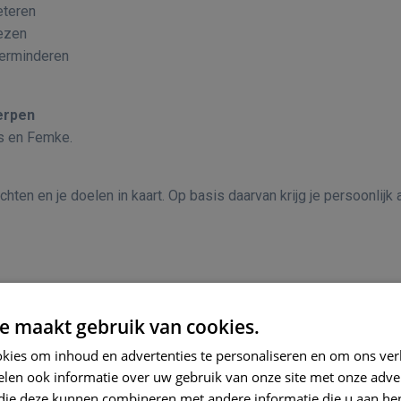
eteren
ezen
verminderen
Herpen
es en Femke.
chten en je doelen in kaart. Op basis daarvan krijg je persoonlij
e maakt gebruik van cookies.
kies om inhoud en advertenties te personaliseren en om ons ver
len ook informatie over uw gebruik van onze site met onze adver
 die deze kunnen combineren met andere informatie die u aan hen