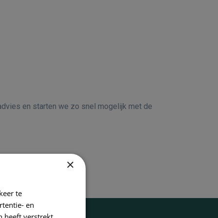
k advies en starten we zo snel mogelijk met de
×
keer te
tentie- en
 heeft verstrekt