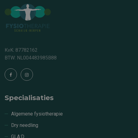
KvK: 87782162
BTW: NL004483985B88
Specialisaties
Algemene fysiotherapie
Dry needling
GLA:D