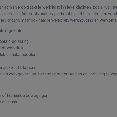
r soms veroorzaakt je werk juist fysieke klachten, zoals rug-, ne
aar je baan. Arbeidsfysiotherapie helpt bij het herstellen én v
aar je lichaam, maar ook naar je werkplek, werkhouding en werkom
doelgericht:
entale belasting
k of werkdruk
plek en hulpmiddelen
na ziekte of blessure
en en werkgevers om herstel te ondersteunen en herhaling te v
en of herhaalde bewegingen
n of staan