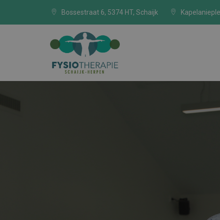
Bossestraat 6, 5374 HT, Schaijk
Kapelanieple