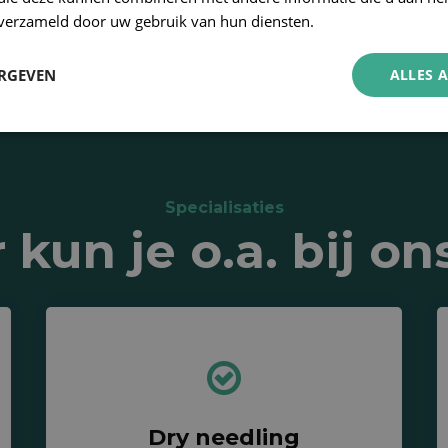
n verzameld door uw gebruik van hun diensten.
ERGEVEN
ALLES 
Specialisaties
 kun je o.a. bij on
Dry needling