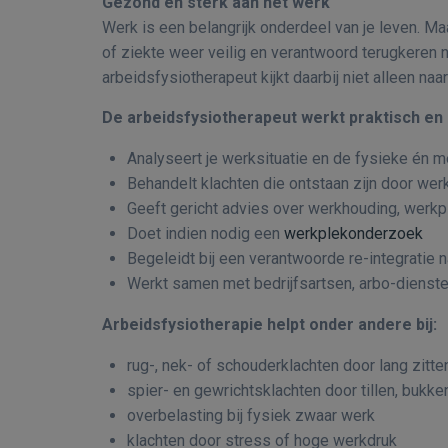
Gezond en sterk aan het werk
Werk is een belangrijk onderdeel van je leven. Maa
of ziekte weer veilig en verantwoord terugkeren n
arbeidsfysiotherapeut kijkt daarbij niet alleen n
De arbeidsfysiotherapeut werkt praktisch en 
Analyseert je werksituatie en de fysieke én m
Behandelt klachten die ontstaan zijn door wer
Geeft gericht advies over werkhouding, werk
Doet indien nodig een
werkplekonderzoek
Begeleidt bij een verantwoorde re-integratie 
Werkt samen met bedrijfsartsen, arbo-dienst
Arbeidsfysiotherapie helpt onder andere bij:
rug-, nek- of schouderklachten door lang zitt
spier- en gewrichtsklachten door tillen, bukke
overbelasting bij fysiek zwaar werk
klachten door stress of hoge werkdruk