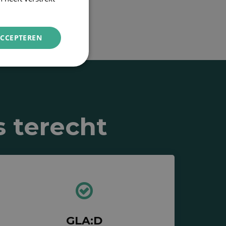
ACCEPTEREN
s terecht
GLA:D