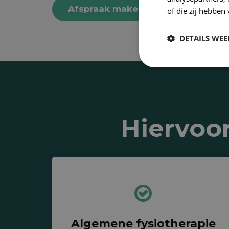
Afspraak maken
of die zij hebbe
DETAILS WE
Hiervoor
Algemene fysiotherapie