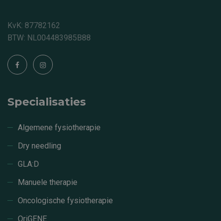
KvK: 87782162
BTW: NL004483985B88
Specialisaties
Algemene fysiotherapie
Dry needling
GLA:D
Manuele therapie
Oncologische fysiotherapie
OriGENE