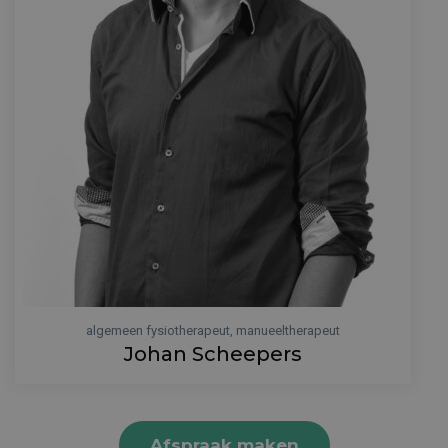
algemeen fysiotherapeut, manueeltherapeut
Johan Scheepers
Afspraak maken