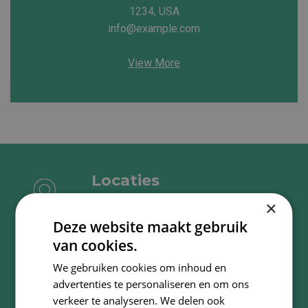
1234, USA
info@example.com
View More
Locaties
Bossestraat 6, Schaijk
×
Kapelanieplein 27, Schaijk
Deze website maakt gebruik
Sint Sebastianusstraat 10, Herpen
van cookies.
Telefoon
We gebruiken cookies om inhoud en
advertenties te personaliseren en om ons
0486 - 46 16 39
verkeer te analyseren. We delen ook