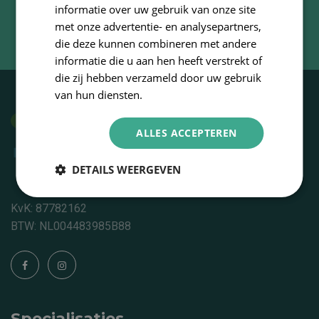
E-mail
informatie over uw gebruik van onze site
met onze advertentie- en analysepartners,
info@fysiotherapieschaijk.nl
die deze kunnen combineren met andere
informatie die u aan hen heeft verstrekt of
die zij hebben verzameld door uw gebruik
van hun diensten.
ALLES ACCEPTEREN
DETAILS WEERGEVEN
KvK: 87782162
BTW: NL004483985B88
Specialisaties