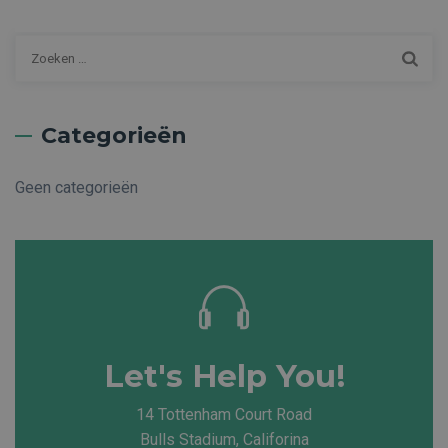
Z
o
e
k
Categorieën
e
n
Geen categorieën
n
a
a
r
:
Let's Help You!
14 Tottenham Court Road
Bulls Stadium, Califorina